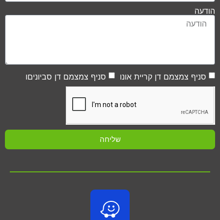
הודעה
סניף צמצמם דן קריית אונו
סניף צמצמם דן סביוניםו
שליחה