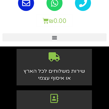
₪
0.00