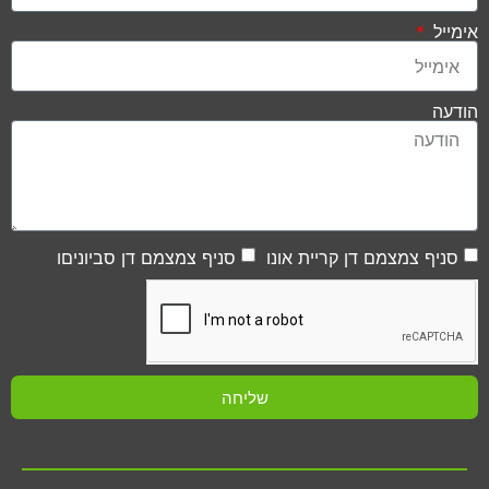
אימייל
הודעה
סניף צמצמם דן קריית אונו
סניף צמצמם דן סביוניםו
שליחה