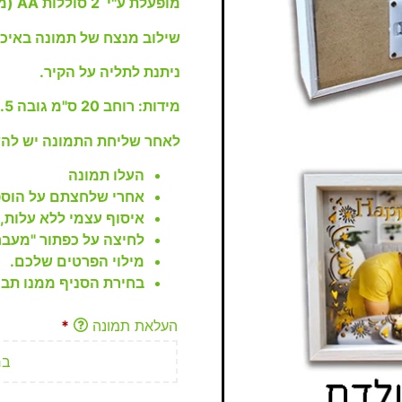
מופעלת ע"י 2 סוללות AA (מסופקות בהזמנה)
שילוב מנצח של תמונה באיכו
ניתנת לתליה על הקיר.
מידות: רוחב 20 ס"מ גובה 14.5 ס"מ עומק 4 ס"מ.
לאחר שליחת התמונה יש להש
העלו תמונה
אחרי שלחצתם על הוספ
איסוף עצמי ללא עלות, או 
לחיצה על כפתור "מעבר
מילוי הפרטים שלכם.
בחירת הסניף ממנו תבו
העלאת תמונה
*
בח