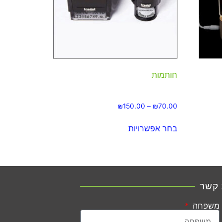
חותמות
₪
150.00
–
₪
70.00
בחר אפשרויות
 קשר
משפחה