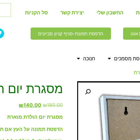
ת
החשבון שלי
יצירת קשר
סל הקניות
אונו
הדפסת תמונת-סניף קניון סביונים
ת מסמכים
חנוכה
רת
מסגרת יום ה
₪
140.00
₪
180.00
מסגרת יום הולדת מוארת
הדפסת תמונה על העץ אם תא