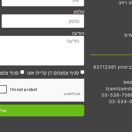
ט רחב
טלפון
הודעה
מים
83712361
סניף צמצמם דן קריית אונו
סניף צמצמ
צאפ
tzamtzamd
שלי