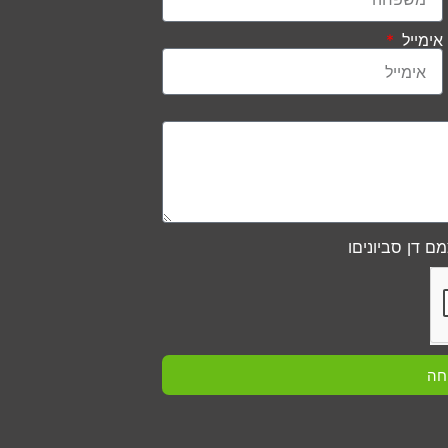
אימייל
ם דן סביוניםו
חה