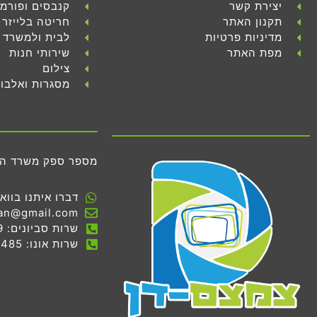
יצירת קשר
קנבסים ופורמ
תקנון האתר
חריטה בלייזר
מדיניות פרטיות
לבית ולמשרד
מפת האתר
שירותי חנות
צילום
מסגרות ואלבו
מספר ספק משרד הביטחון 
דברו איתנו בווא
an@gmail.com
שרות סביונים: 03-536-7069
שרות אונו: 03-534-0485