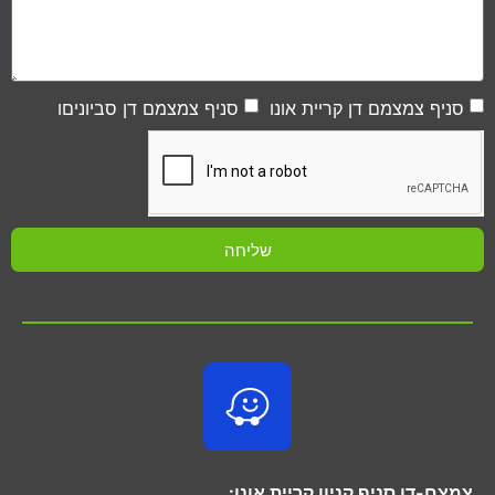
סניף צמצמם דן קריית אונו
סניף צמצמם דן סביוניםו
שליחה
צמצם-דן סניף קניון קריית אונו: