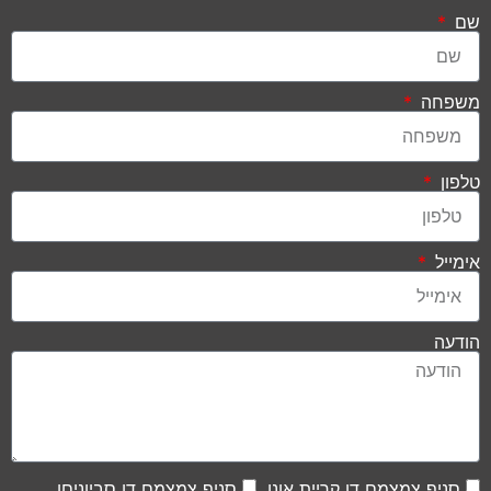
שם
משפחה
טלפון
אימייל
הודעה
סניף צמצמם דן קריית אונו
סניף צמצמם דן סביוניםו