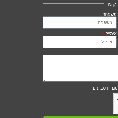
 קשר
משפחה
אימייל
ם דן סביוניםו