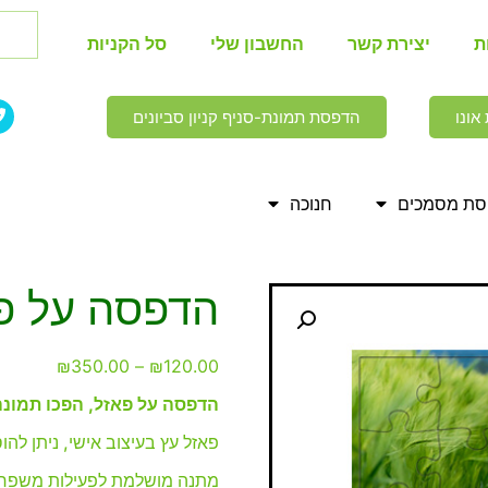
ת
יצירת קשר
החשבון שלי
סל הקניות
אונו
הדפסת תמונת-סניף קניון סביונים
ת מסמכים
חנוכה
הדפסה על פ
₪
350.00
–
₪
120.00
הדפסה על פאזל, הפכו תמונה
פאזל עץ בעיצוב אישי, ניתן לה
מתנה מושלמת לפעילות משפח