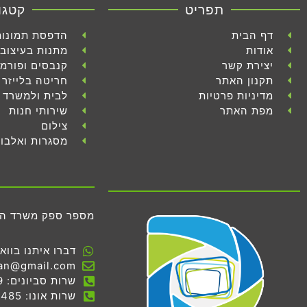
תפריט
קטגו
דף הבית
הדפסת תמונות
אודות
מתנות בעיצוב 
יצירת קשר
קנבסים ופורמ
תקנון האתר
חריטה בלייזר
מדיניות פרטיות
לבית ולמשרד
מפת האתר
שירותי חנות
צילום
מסגרות ואלבו
מספר ספק משרד הביטחון 
דברו איתנו בווא
an@gmail.com
שרות סביונים: 03-536-7069
שרות אונו: 03-534-0485