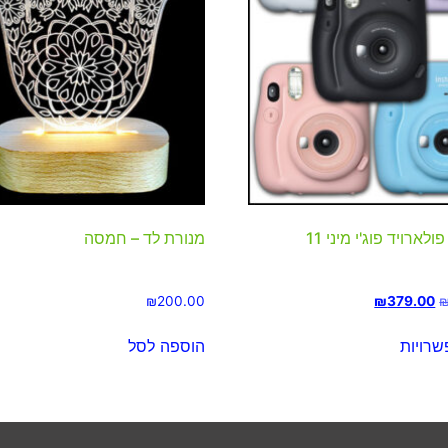
ארויד פוג'י מיני 11
מנורת לד – חמסה
₪
200.00
₪
379.00
רויות
הוספה לסל