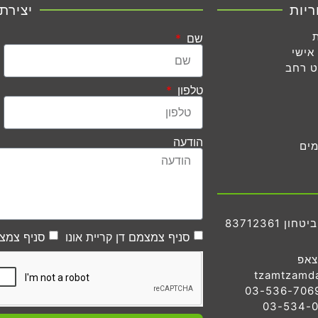
ריות
יצירת
שם
אישי
ט רחב
טלפון
הודעה
מים
83712361
סניף צמצמם דן קריית אונו
סניף צמצמ
צאפ
tzamtzamd