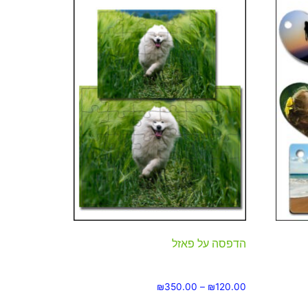
הדפסה על פאזל
₪
350.00
–
₪
120.00