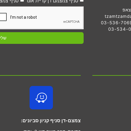
סניף צמצמם דן קריית אונו
סניף צמצמ
צאפ
tzamtzamd
שלי
צמצם-דן סניף קניון סביונים: