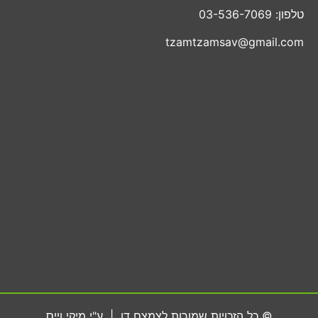
טלפון: 03-536-7069
tzamtzamsav@gmail.com
© כל הזכויות שמורות לצמצם דן | ע"י מיקי וייס