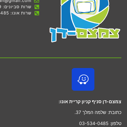
an@gmail.com
שרות סביונים: 03-536-7069
שרות אונו: 03-534-0485
צמצם-דן סניף קניון קריית אונו:
כתובת: שלמה המלך 37.
טלפון: 03-534-0485