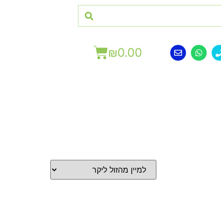
₪
0.00