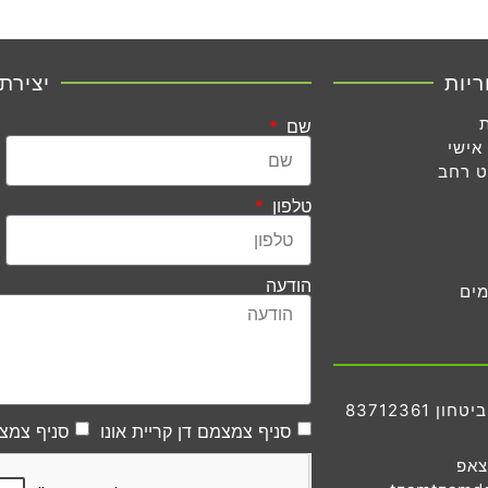
ריות
יצירת
שם
אישי
ט רחב
טלפון
הודעה
מים
83712361
סניף צמצמם דן קריית אונו
סניף צמצמ
צאפ