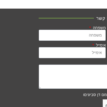
 קשר
משפחה
אימייל
ם דן סביוניםו