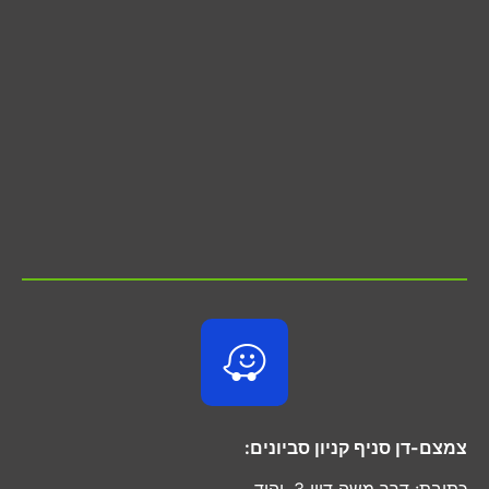
צמצם-דן סניף קניון סביונים:
כתובת: דרך משה דיין 3, יהוד.