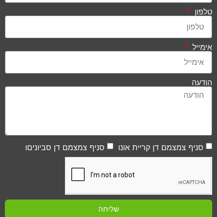
טלפון
אימייל
הודעה
סניף צמצמם דן קריית אונו
סניף צמצמם דן סביוניםו
שליחה