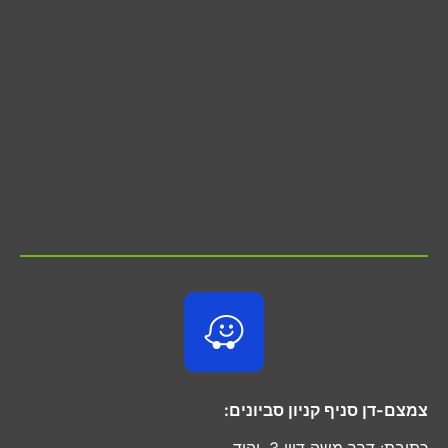
צמצם-דן סניף קניון סביונים:
כתובת: דרך משה דיין 3, יהוד.