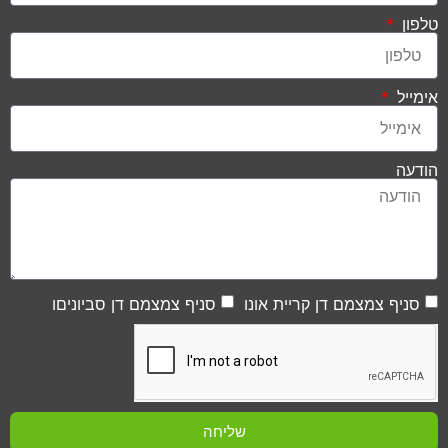
טלפון
אימייל
הודעה
סניף צמצמם דן קריית אונו
סניף צמצמם דן סביוניםו
שליחה