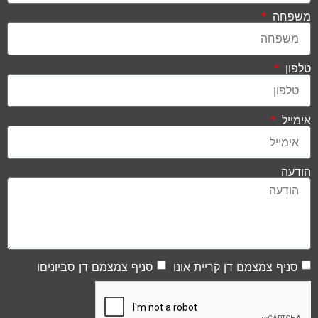
משפחה
טלפון
אימייל
הודעה
סניף צמצמם דן קריית אונו
סניף צמצמם דן סביוניםו