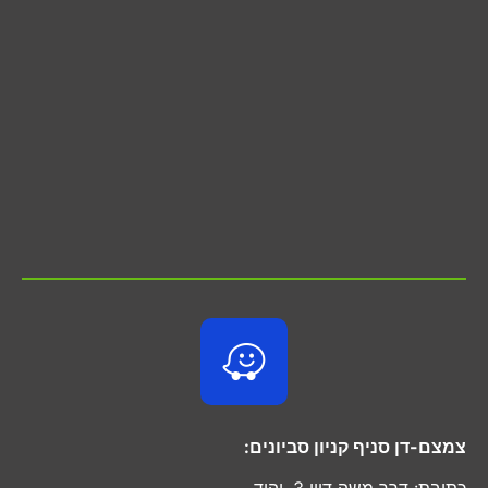
צמצם-דן סניף קניון סביונים:
כתובת: דרך משה דיין 3, יהוד.