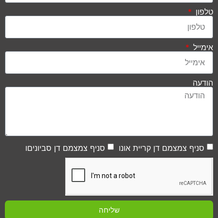
טלפון
אימייל
הודעה
סניף צמצמם דן קריית אונו
סניף צמצמם דן סביוניםו
שליחה