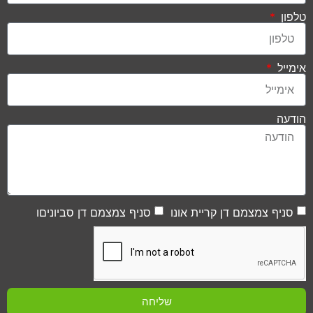
טלפון
אימייל
הודעה
סניף צמצמם דן קריית אונו
סניף צמצמם דן סביוניםו
שליחה