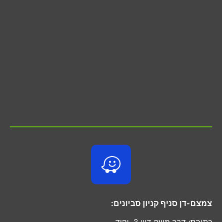
צמצם-דן סניף קניון סביונים:
כתובת: דרך משה דיין 3, יהוד.