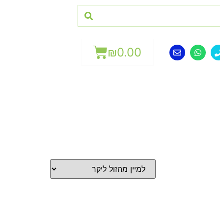
₪
0.00