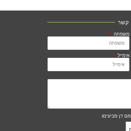
 קשר
משפחה
אימייל
ם דן סביוניםו