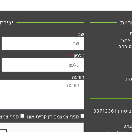
ריות
יצירת
שם
אישי
ט רחב
טלפון
הודעה
מים
83712361
סניף צמצמם דן קריית אונו
סניף צמצמ
צאפ