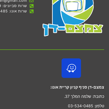
an@gmail.com
שרות סביונים: 03-536-7069
שרות אונו: 03-534-0485
צמצם-דן סניף קניון קריית אונו:
כתובת: שלמה המלך 37.
טלפון: 03-534-0485