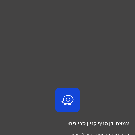
צמצם-דן סניף קניון סביונים:
כתובת: דרך משה דיין 3, יהוד.