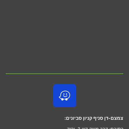
צמצם-דן סניף קניון סביונים:
כתובת: דרך משה דיין 3, יהוד.