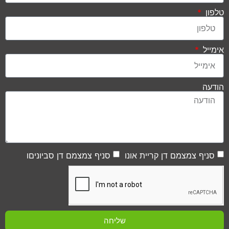
טלפון
אימייל
הודעה
סניף צמצמם דן קריית אונו
סניף צמצמם דן סביוניםו
שליחה