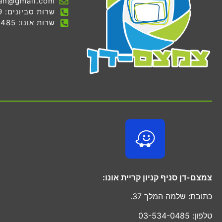
an@gmail.com
שרות סביונים: 03-536-7069
שרות אונו: 03-534-0485
צמצם-דן סניף קניון קריית אונו:
כתובת: שלמה המלך 37.
טלפון: 03-534-0485