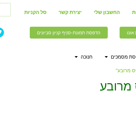
ת
החשבון שלי
יצירת קשר
סל הקניות
אונו
הדפסת תמונת-סניף קניון סביונים
ת מסמכים
חנוכה
ס מרובע”
 מרובע