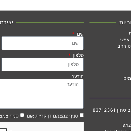
ריות
יצירת
שם
אישי
ט רחב
טלפון
הודעה
מים
83712361
סניף צמצמם דן קריית אונו
סניף צמצמ
צאפ