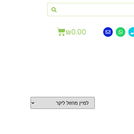
₪
0.00