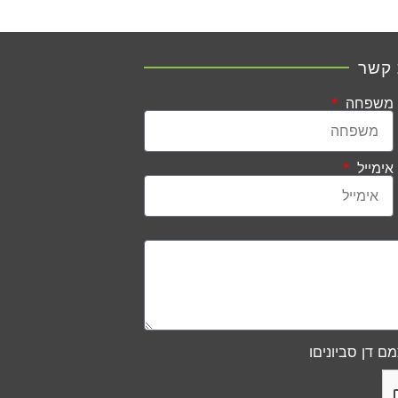
 קשר
משפחה
אימייל
ם דן סביוניםו