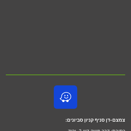
צמצם-דן סניף קניון סביונים:
כתובת: דרך משה דיין 3, יהוד.