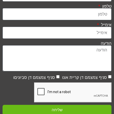
טלפון
אימייל
הודעה
סניף צמצמם דן קריית אונו
סניף צמצמם דן סביוניםו
שליחה