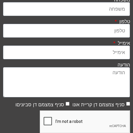
טלפון
אימייל
הודעה
סניף צמצמם דן קריית אונו
סניף צמצמם דן סביוניםו