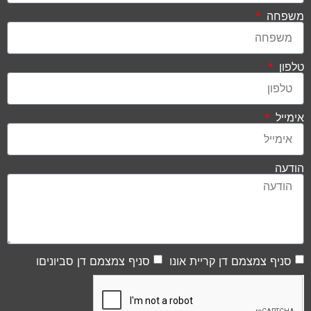
משפחה
טלפון
אימייל
הודעה
סניף צמצמם דן קריית אונו
סניף צמצמם דן סביוניםו