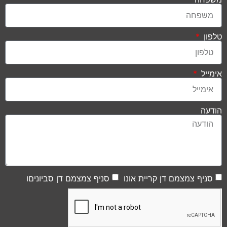
טלפון
אימייל
הודעה
סניף צמצמם דן קריית אונו
סניף צמצמם דן סביוניםו