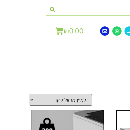
₪
0.00