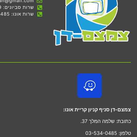
an@gmail.com
שרות סביונים: 03-536-7069
שרות אונו: 03-534-0485
צמצם-דן סניף קניון קריית אונו:
כתובת: שלמה המלך 37.
טלפון: 03-534-0485