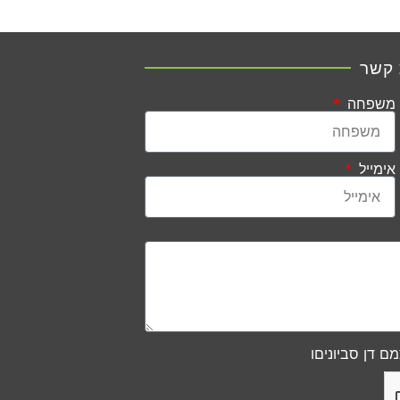
 קשר
משפחה
אימייל
ם דן סביוניםו