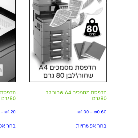
הדפסת מסמכים A4 שחור לבן
80גרם
80גרם
–
₪
1.20
₪
1.00
–
₪
0.60
בחר אפשרויות
בחר אפש