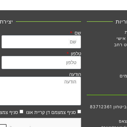
ריות
יצירת
שם
אישי
ט רחב
טלפון
הודעה
מים
83712361
סניף צמצמם דן קריית אונו
סניף צמצמ
צאפ