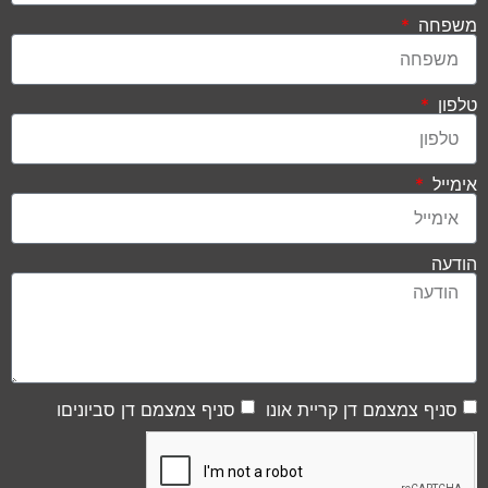
משפחה
טלפון
אימייל
הודעה
סניף צמצמם דן קריית אונו
סניף צמצמם דן סביוניםו