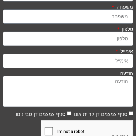
משפחה
טלפון
אימייל
הודעה
סניף צמצמם דן קריית אונו
סניף צמצמם דן סביוניםו