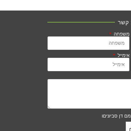
 קשר
משפחה
אימייל
ם דן סביוניםו