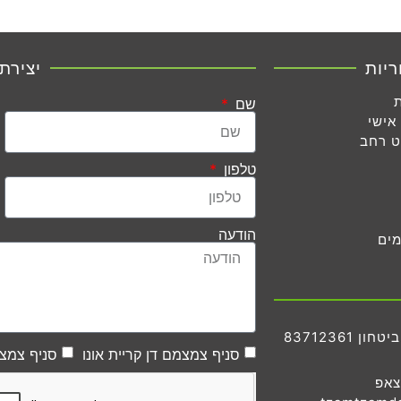
ריות
יצירת
שם
אישי
ט רחב
טלפון
הודעה
מים
83712361
סניף צמצמם דן קריית אונו
סניף צמצמ
צאפ