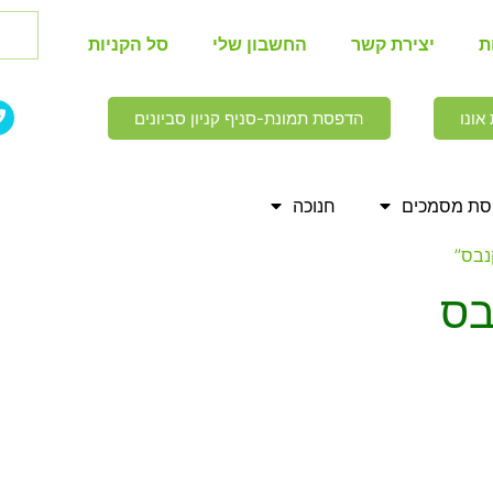
ת
יצירת קשר
החשבון שלי
סל הקניות
אונו
הדפסת תמונת-סניף קניון סביונים
ת מסמכים
חנוכה
נבס”
בס