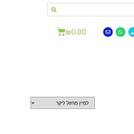
₪
0.00