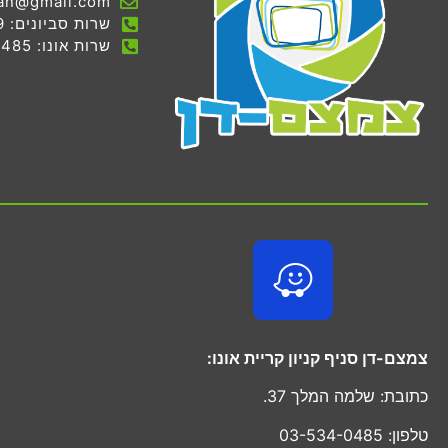
an@gmail.com
שרות סביונים: 03-536-7069
שרות אונו: 03-534-0485
צמצם-דן סניף קניון קריית אונו:
כתובת: שלמה המלך 37.
טלפון: 03-534-0485