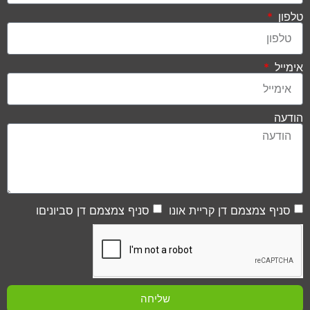
טלפון
אימייל
הודעה
סניף צמצמם דן קריית אונו
סניף צמצמם דן סביוניםו
שליחה