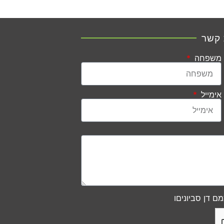
 קשר
משפחה
אימייל
ם דן סביוניםו