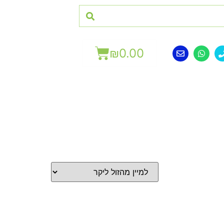
₪
0.00