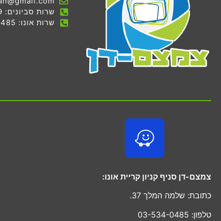
an@gmail.com
שרות סביונים: 03-536-7069
שרות אונו: 03-534-0485
צמצם-דן סניף קניון קריית אונו:
כתובת: שלמה המלך 37.
טלפון: 03-534-0485