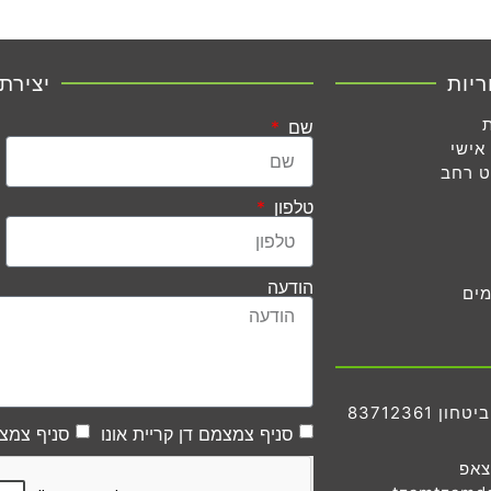
ריות
יצירת
שם
אישי
ט רחב
טלפון
הודעה
מים
83712361
סניף צמצמם דן קריית אונו
סניף צמצמ
צאפ