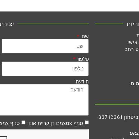
ריות
יצירת
שם
אישי
ט רחב
טלפון
הודעה
מים
83712361
סניף צמצמם דן קריית אונו
סניף צמצמ
צאפ