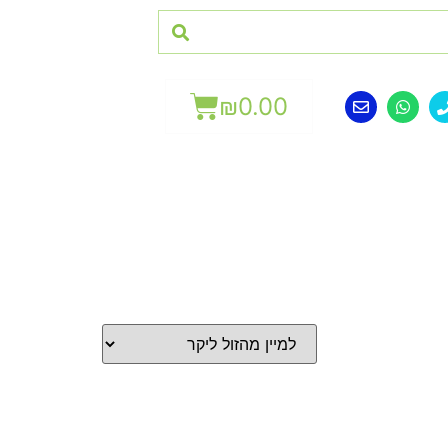
₪
0.00