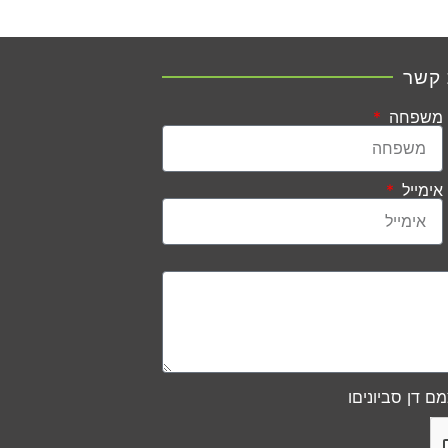
 קשר
משפחה
אימייל
ם דן סביוניםו