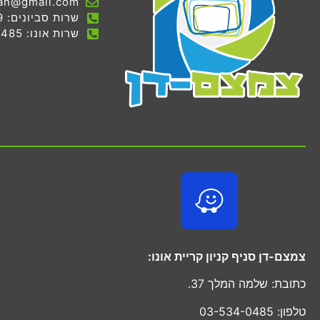
an@gmail.com
שרות סביונים: 03-536-7069
שרות אונו: 03-534-0485
צמצם-דן סניף קניון קריית אונו:
כתובת: שלמה המלך 37.
טלפון: 03-534-0485