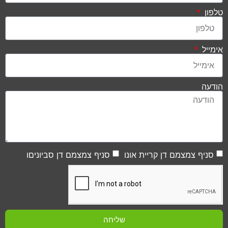
טלפון
אימייל
הודעה
סניף צמצמם דן קריית אונו
סניף צמצמם דן סביוניםו
שליחה