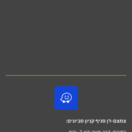
צמצם-דן סניף קניון סביונים:
כתובת: דרך משה דיין 3, יהוד.