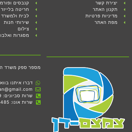
יצירת קשר
קנבסים ופורמ
תקנון האתר
חריטה בלייזר
מדיניות פרטיות
לבית ולמשרד
מפת האתר
שירותי חנות
צילום
מסגרות ואלבו
מספר ספק משרד הביטחון 
דברו איתנו בווא
an@gmail.com
שרות סביונים: 03-536-7069
שרות אונו: 03-534-0485