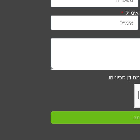
אימייל
ם דן סביוניםו
חה