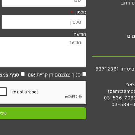
ט רחב
טלפון
הודעה
מים
83712361
סניף צמצמם דן קריית אונו
סניף צמצמ
צאפ
tzamtzamd
שלי