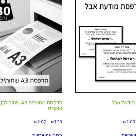
מודעת אבל
הדפסת מסמכים A3 שחור לבן
80גרם
₪
2.00
–
₪
1.20
₪
2.00
רויות
בחר אפשרויות