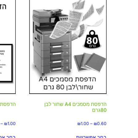
הדפסת מסמכים A4 שחור לבן
הדפסת 
80גרם
–
₪
1.00
₪
1.00
–
₪
0.60
בחר אפשרויות
בחר אפש