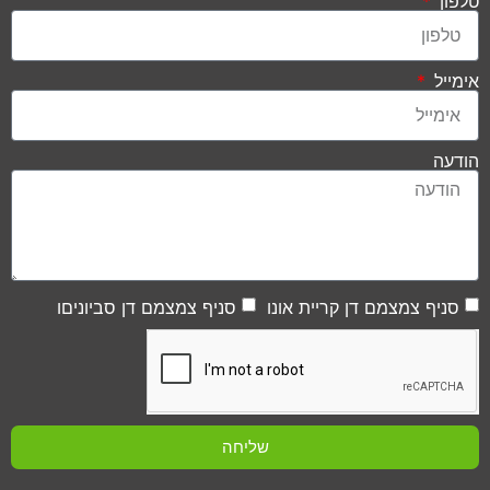
טלפון
אימייל
הודעה
סניף צמצמם דן קריית אונו
סניף צמצמם דן סביוניםו
שליחה