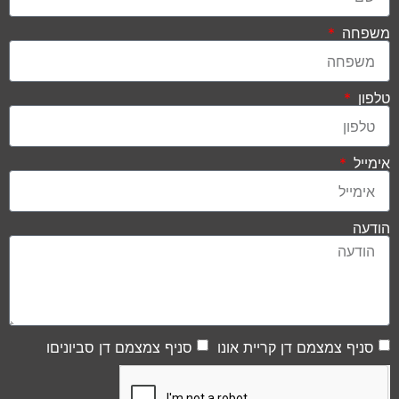
משפחה
טלפון
אימייל
הודעה
סניף צמצמם דן קריית אונו
סניף צמצמם דן סביוניםו