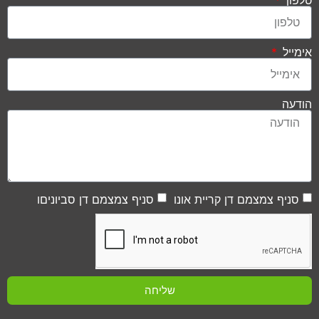
אימייל
הודעה
סניף צמצמם דן קריית אונו
סניף צמצמם דן סביוניםו
שליחה